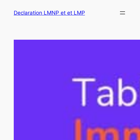
Declaration LMNP et et LMP