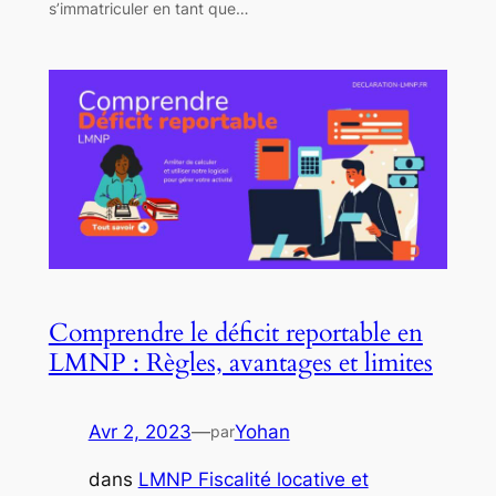
s’immatriculer en tant que…
Comprendre le déficit reportable en
LMNP : Règles, avantages et limites
Avr 2, 2023
—
Yohan
par
dans
LMNP Fiscalité locative et