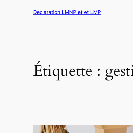
Aller
Declaration LMNP et et LMP
au
contenu
Étiquette :
gest