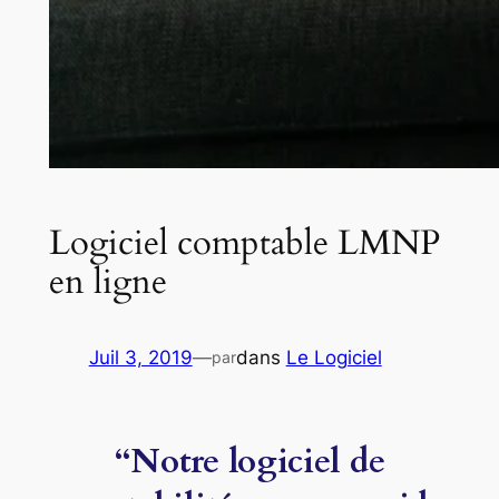
Logiciel comptable LMNP
en ligne
Juil 3, 2019
—
dans
Le Logiciel
par
“Notre logiciel de